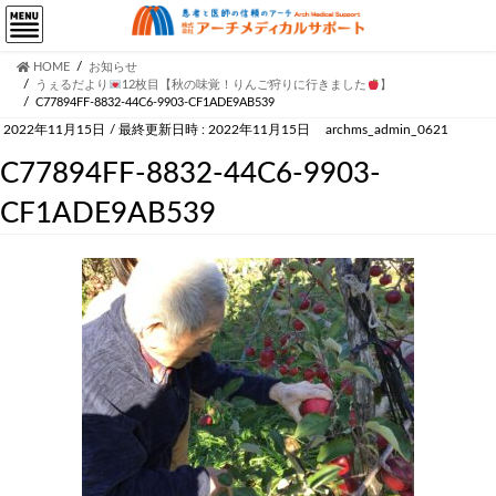
HOME
お知らせ
うぇるだより
12枚目【秋の味覚！りんご狩りに行きました
】
C77894FF-8832-44C6-9903-CF1ADE9AB539
2022年11月15日
/ 最終更新日時 :
2022年11月15日
archms_admin_0621
C77894FF-8832-44C6-9903-
CF1ADE9AB539