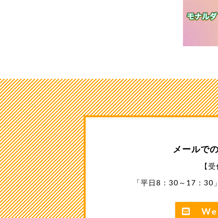
メールで
【受
「平日8：30～17：3
We