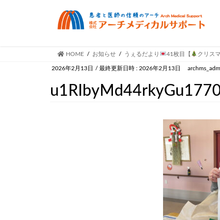
HOME
お知らせ
うぇるだより
41枚目【
クリス
2026年2月13日
/ 最終更新日時 :
2026年2月13日
archms_adm
u1RIbyMd44rkyGu177