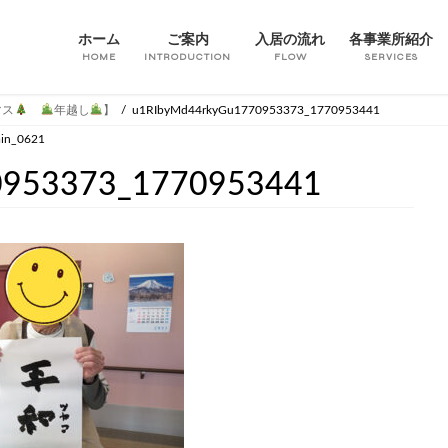
ホーム
ご案内
入居の流れ
各事業所紹介
HOME
INTRODUCTION
FLOW
SERVICES
マス
年越し
】
u1RIbyMd44rkyGu1770953373_1770953441
in_0621
0953373_1770953441