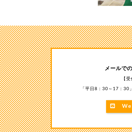
メールで
【受
「平日8：30～17：3
We