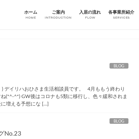
ホーム
ご案内
入居の流れ
各事業所紹介
HOME
INTRODUCTION
FLOW
SERVICES
BLOG
・) デイリハおひさま生活相談員です。 4月ももう終わり
(*^-^*) GW後はコロナも5類に移行し、色々緩和されま
増える予想にな […]
BLOG
No.23