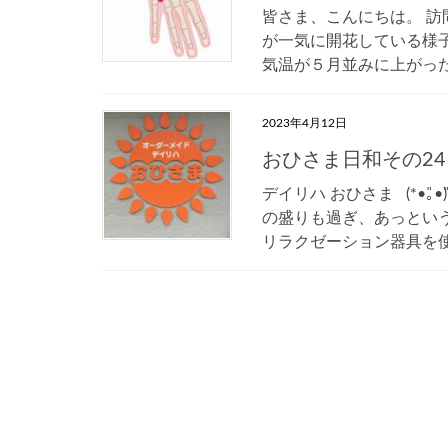
皆さま、こんにちは。 訪
が一気に開花している様
気温が５月並みに上がった
2023年4月12日
おひさま日和その24
デイリハ おひさま (*•͈
の盛りも過ぎ、あっとい
リラクゼーション器具を使