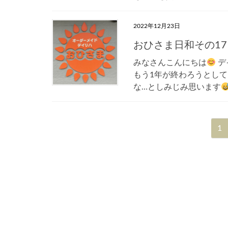
2022年12月23日
おひさま日和その17
みなさんこんにちは
デイ
もう1年が終わろうとし
な…としみじみ思います
投
固
1
稿
定
ナ
ビ
ペ
ゲ
ー
ー
シ
ジ
ョ
ン