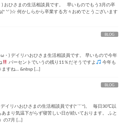
・) おひさまの生活相談員です。 早いものでもう3月の卒
* ‘ᵕ’ )☆ 何かしらから卒業する方々おめでとうございます
BLOG
ω・) デイリハおひさま生活相談員です。 早いもので今年
ね
パーセントでいうの残り11％だそうですよ
今年も
ね… &nbsp […]
BLOG
) デイリハおひさまの生活相談員です(*ˊ˘ˋ*)。 毎日30℃以
もあまり気温下がらず寝苦しい日が続いております。 ふと
の7月 […]