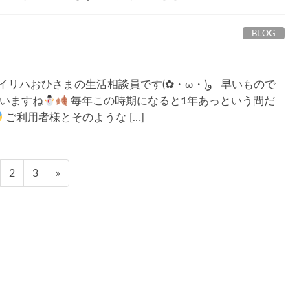
BLOG
リハおひさまの生活相談員です(✿・ω・)و 早いもので
ていますね
毎年この時期になると1年あっという間だ
ご利用者様とそのような […]
固
固
2
3
»
定
定
ペ
ペ
ー
ー
ジ
ジ