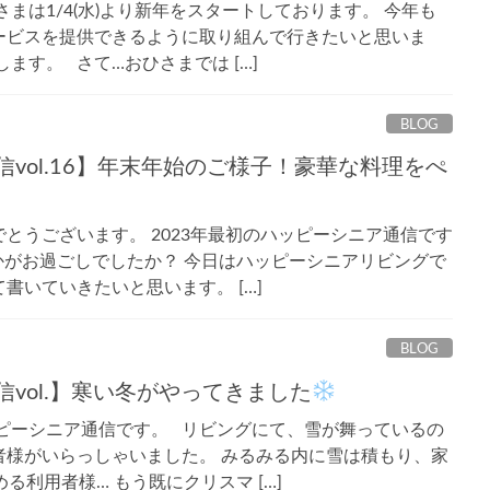
まは1/4(水)より新年をスタートしております。 今年も
ービスを提供できるように取り組んで行きたいと思いま
ます。 さて…おひさまでは […]
BLOG
vol.16】年末年始のご様子！豪華な料理をぺ
とうございます。 2023年最初のハッピーシニア通信です
がお過ごしでしたか？ 今日はハッピーシニアリビングで
書いていきたいと思います。 […]
BLOG
vol.】寒い冬がやってきました
ッピーシニア通信です。 リビングにて、雪が舞っているの
者様がいらっしゃいました。 みるみる内に雪は積もり、家
める利用者様… もう既にクリスマ […]