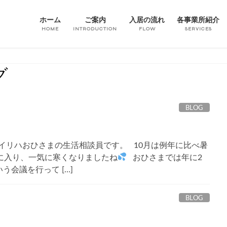
ホーム
ご案内
入居の流れ
各事業所紹介
HOME
INTRODUCTION
FLOW
SERVICES
グ
BLOG
イリハおひさまの生活相談員です。 10月は例年に比べ暑
に入り、一気に寒くなりましたね
おひさまでは年に2
う会議を行って […]
BLOG